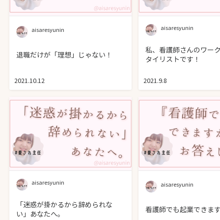
aisaresyunin
aisaresyunin
私、看護師さんのワー
退職だけが「理想」じゃない！
タイリストです！
2021.10.12
2021.9.8
aisaresyunin
aisaresyunin
「迷惑が掛かるから辞められな
看護師でも起業できま
い」あなたへ。