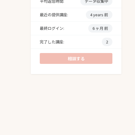
平均返信時間:
データ収集中
最近の提供講座:
4 years 前
最終ログイン:
6 ヶ月 前
完了した講座:
2
相談する