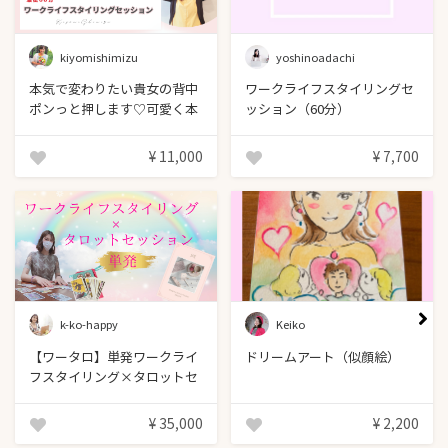
kiyomishimizu
yoshinoadachi
本気で変わりたい貴女の背中
ワークライフスタイリングセ
ポンっと押します♡可愛く本
ッション（60分）
気で向き合う60分
¥ 11,000
¥ 7,700
k-ko-happy
Keiko
【ワータロ】単発ワークライ
ドリームアート（似顔絵）
フスタイリング×タロットセ
ッション
¥ 35,000
¥ 2,200