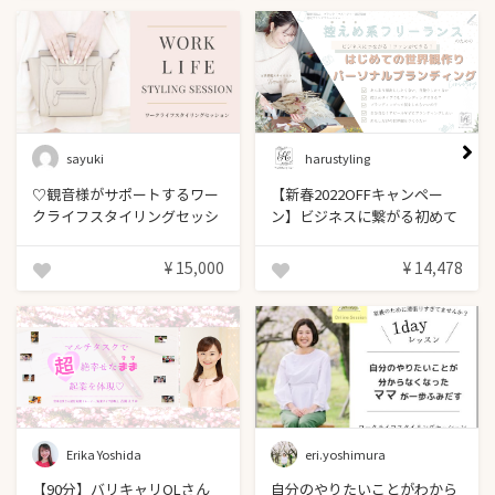
sayuki
harustyling
♡観音様がサポートするワー
【新春2022OFFキャンペー
クライフスタイリングセッシ
ン】ビジネスに繋がる初めて
ョン♡
の世界観づく...
¥ 15,000
¥ 14,478
Erika Yoshida
eri.yoshimura
【90分】バリキャリOLさん
自分のやりたいことがわから