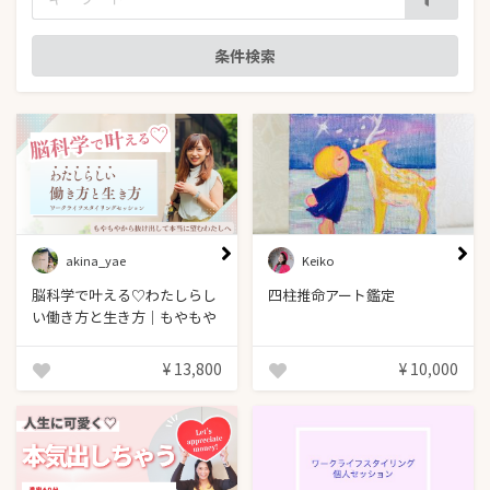
akina_yae
Keiko
脳科学で叶える♡わたしらし
四柱推命アート鑑定
い働き方と生き方｜もやもや
から抜け出して本当に望むわ
たしへ
¥ 13,800
¥ 10,000