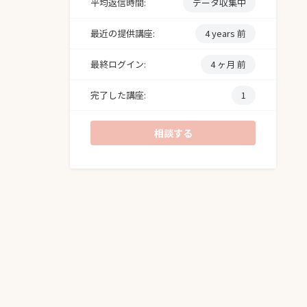
平均返信時間:
データ収集中
最近の提供講座:
4 years 前
最終ログイン:
4 ヶ月 前
完了した講座:
1
相談する