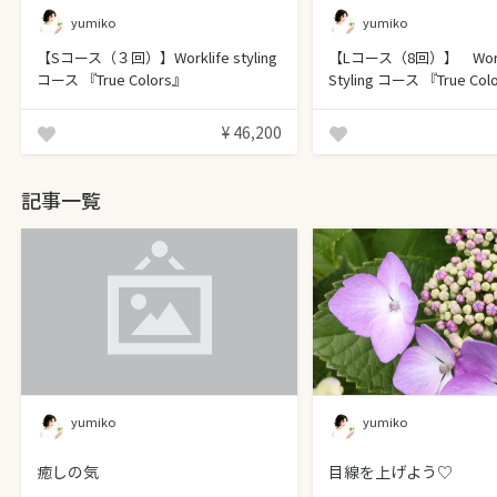
yumiko
yumiko
【Sコース（３回）】Worklife styling
【Lコース（8回）】 Workl
コース 『True Colors』
Styling コース 『True C
キーチャーム制作付き
¥ 46,200
記事一覧
yumiko
yumiko
癒しの気
目線を上げよう♡