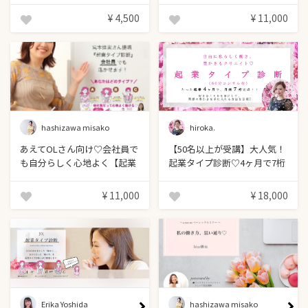
¥ 4,500
¥ 11,000
hashizawa misako
hiroka.
あえてOLさん向け♡会社員で
【50名以上が受講】大人気！
も自分らしく心地よく【起業
起業タイプ診断♡4ヶ月で7桁
タイプ診断〜 for OL
稼げる私になるコンサル付
version〜】
（60分）
¥ 11,000
¥ 18,000
Reviewed by RYO
Erika Yoshida
hashizawa misako