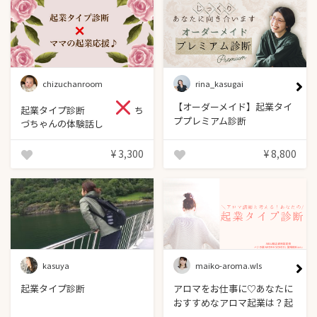
chizuchanroom
rina_kasugai
【オーダーメイド】起業タイ
起業タイプ診断
ち
ププレミアム診断
づちゃんの体験話し
¥ 3,300
¥ 8,800
kasuya
maiko-aroma.wls
起業タイプ診断
アロマをお仕事に♡あなたに
おすすめなアロマ起業は？起
業タイプ診断