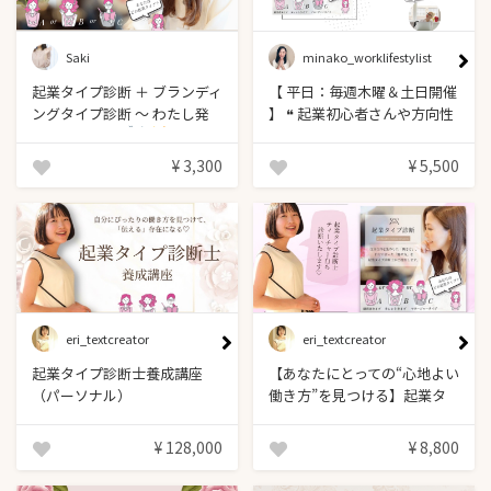
Saki
minako_worklifestylist
起業タイプ診断 ＋ ブランディ
【 平日：毎週木曜＆土日開催
ングタイプ診断 〜 わたし発
】 ❝ 起業初心者さんや方向性
を迷っている方へ ❞ 起業タイ
見トーク付き
〜
プ診断...
¥ 3,300
¥ 5,500
合計6時間ほどの短い講座だと思っていましたが、とっても濃い内容でビックリするほどたくさんの学びがありました。ただビジネスに繋がるというよりも、様々な場面で活かせるスキルが学べる講座だと思いました。\n海外から時差のある受講でしたが、時間調整も快くしてくれて安心して受講することもでき本当に感謝です。\nえり先生ありがとうございました
Reviewed by tomoko
eri_textcreator
eri_textcreator
起業タイプ診断士養成講座
【あなたにとっての“心地よい
（パーソナル）
働き方”を見つける】起業タ
イププレミアム診断（90分）
¥ 128,000
¥ 8,800