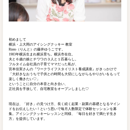
初めまして
横浜・上大岡のアイシングクッキー 教室
Rinto（りんと）の藤井ゆうこです。
1983年横浜生まれ横浜育ち。横浜市在住。
夫と６歳の娘とチワワの３人と１匹暮らし。
フルタイム会社員の子育てママだった私が、
宮本佳実さんの『ワークライフスタイリスト養成講座』がきっかけで
「大好きなおうちで子供との時間も大切にしながらもやりがいをもって
楽しく働きたい♡」
ということに自分の本音と向き合い、
正社員を手放して、自宅教室をオープンしました♡
現在は、「好き」の見つけ方、長く続く起業・副業の基礎となるマイン
ドをお伝えしたい！という思いで毎月人数限定で体験セッションを募
集。アイシングクッキーレッスンと同様、「毎日を好きで満たす生き
方」を提供しています。