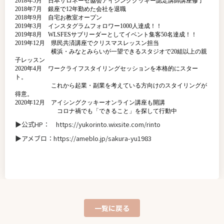
2018年5月 日本サロネーゼ協会アイシングクッキー認定講師講座修了
2018年7月 銀座で12年勤めた会社を退職
2018年9月 自宅お教室オープン
2019年3月 インスタグラムフォロワー1000人達成！！
2019年8月 WLSFESサブリーダーとしてイベント集客50名達成！！
2019年12月 県民共済講座でクリスマスレッスン担当
横浜・みなとみらいが一望できるスタジオで20組以上の親
子レッスン
2020年4月 ワークライフスタイリングセッションを本格的にスター
ト。
これから起業・副業を考えている方向けのスタイリングが
得意。
2020年12月 アイシングクッキーオンライン講座も開講
コロナ禍でも「できること」を探して行動中
▶︎公式HP： https://yukorinto.wixsite.com/rinto
▶︎アメブロ：https://ameblo.jp/sakura-yu1983
一覧に戻る