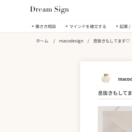
働き方相談
マインドを確立する
起業 
ホーム
/
macodesign
/
息抜きもしてます♡
macod
息抜きもして