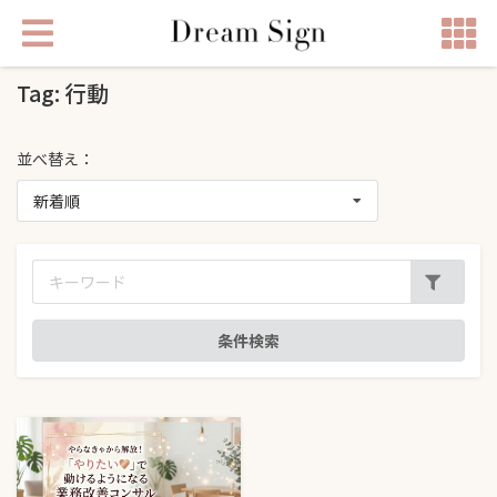
Tag: 行動
並べ替え：
新着順