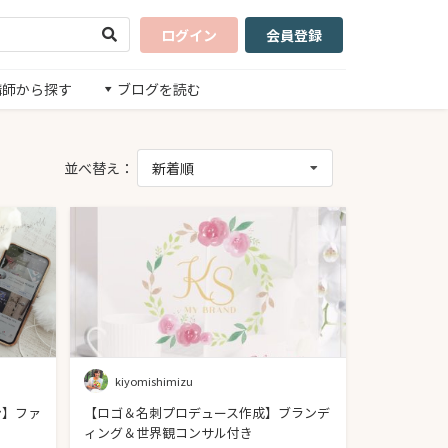
ログイン
会員登録
講師から探す
ブログを読む
並べ替え：
新着順
kiyomishimizu
ン】ファ
【ロゴ＆名刺プロデュース作成】ブランデ
ィング＆世界観コンサル付き