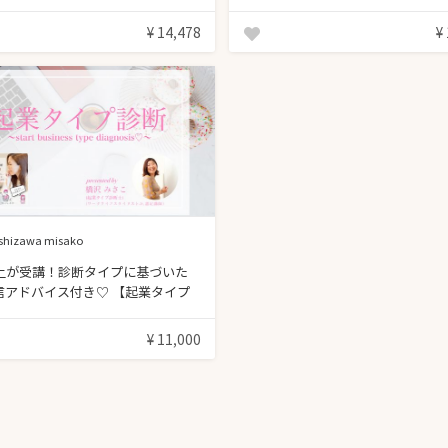
♡YOUTUBEチャンネルの世界観設
サル
¥ 14,478
¥
自分だけでは判断しきれなかったことが明確になり、長い間迷走していたところに光を差してもらった感じです。ありがと
Reviewed by ayumiomori
shizawa misako
以上が受講！診断タイプに基づいた
信アドバイス付き♡ 【起業タイプ
¥ 11,000