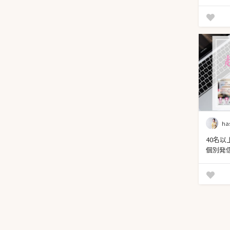
ha
40名
個別発
診断】