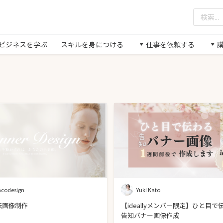
/ ビジネスを学ぶ
スキルを身につける
仕事を依頼する
codesign
Yuki Kato
伝画像制作
【ideallyメンバー限定】ひと目で
告知バナー画像作成