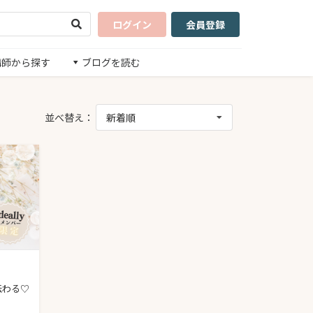
ログイン
会員登録
講師から探す
ブログを読む
並べ替え：
新着順
今回もとっても素敵な画像に仕上げてくださって心から感謝しております！希望に溢れる講座生さんが、今回仕上げていただいた画像に引き込ませること間違いなしっ！て感じで私も自信を持って講座に進めそうです！私自身も勇気をもらいました！ありがとうございます。また引き続き、よろしくお願いいたします。
ゆきさんに依頼して本当によかったです！望み通り以
Reviewed by omegu
Reviewed by 
伝わる♡