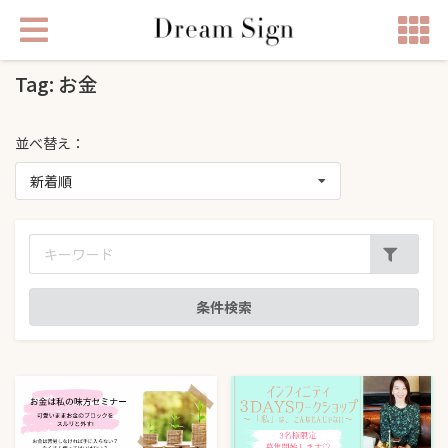
Tag: お金
並べ替え：
新着順