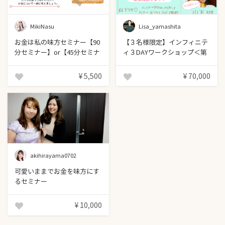
MikiNasu
Lisa_yamashita
お金は私の味方セミナー【90
【３名様限定】インフィニテ
分セミナー】or【45分セミナ
ィ３DAYワークショップ＜第
ー＋アフターフォロー】
４期＞ 8/8〜日曜開催♡
¥ 5,500
¥ 70,000
akihirayama0702
可愛いままでお金を味方にす
るセミナー
¥ 10,000