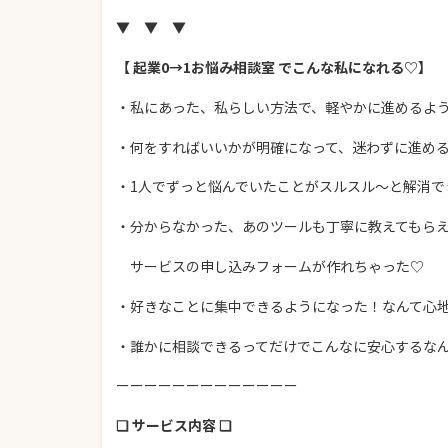
▼ ▼ ▼
【 起業0→1お悩み相談室 でこんな私になれる♡】
・私にあった、私らしい方法で、軽やかに進めるよ
・何をすればいいかが明確になって、迷わずに進め
・1人でずっと悩んでいたことがスルスル～と解消で
・分からなかった、あのツールも丁寧に教えてもら
サービスの申し込みフォームが作れちゃった♡
・好きなことに集中できるようになった！なんて心
・誰かに相談できるってだけでこんなに安心するな
ーーーーーーーーーーーーー
❏ サービス内容 ❏