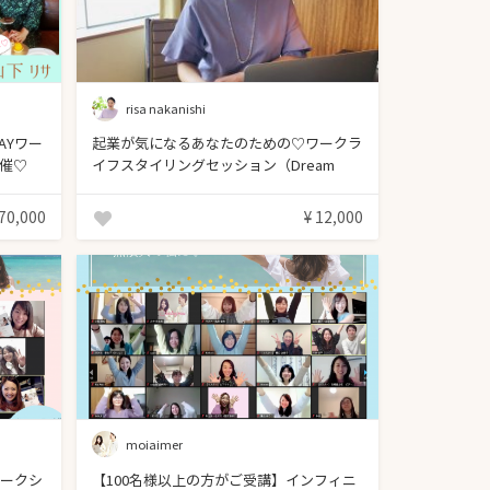
risa nakanishi
AYワー
起業が気になるあなたのための♡ワークラ
開催♡
イフスタイリングセッション（Dream
Sign限定商品）
 70,000
¥ 12,000
moiaimer
ワークシ
【100名様以上の方がご受講】インフィニ