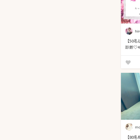
hir
【50
診断♡
ル付（6
mo
【80