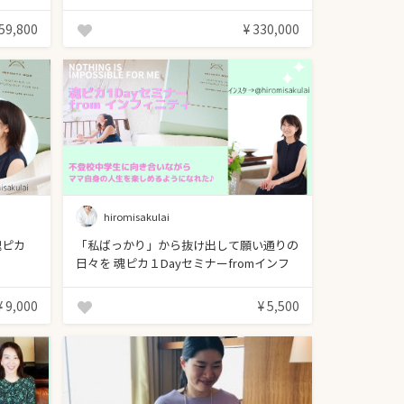
生/銅銀さき
 59,800
¥ 330,000
hiromisakulai
魂ピカ
「私ばっかり」から抜け出して願い通りの
日々を 魂ピカ１Dayセミナーfromインフ
ィニティ
¥ 9,000
¥ 5,500