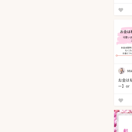
Mi
お金は
ー】or
ー】