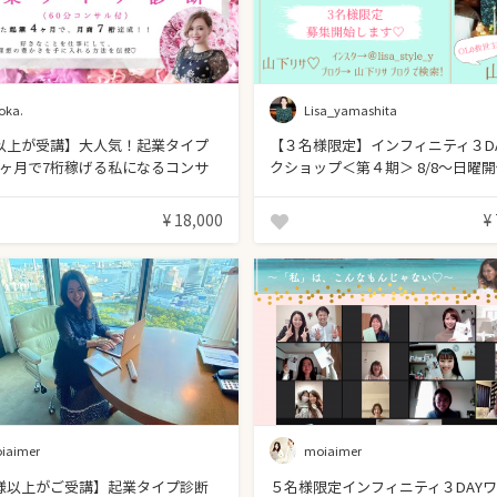
oka.
Lisa_yamashita
名以上が受講】大人気！起業タイプ
【３名様限定】インフィニティ３D
4ヶ月で7桁稼げる私になるコンサ
クショップ＜第４期＞ 8/8〜日曜
0分）
¥ 18,000
¥
iaimer
moiaimer
名様以上がご受講】起業タイプ診断
５名様限定インフィニティ３DAY