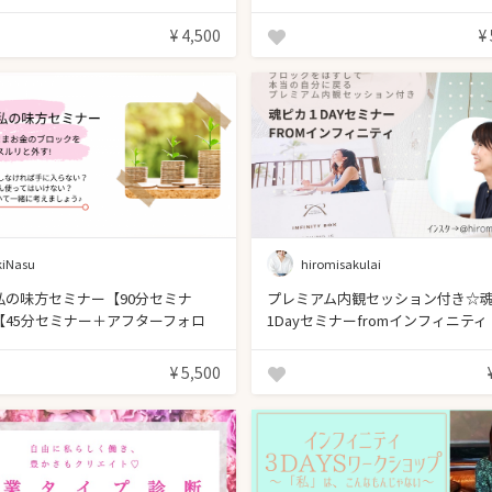
¥ 4,500
¥
kiNasu
hiromisakulai
私の味方セミナー【90分セミナ
プレミアム内観セッション付き☆
【45分セミナー＋アフターフォロ
1Dayセミナーfromインフィニティ
¥ 5,500