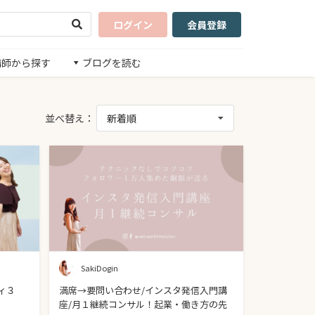
ログイン
会員登録
講師から探す
ブログを読む
並べ替え：
新着順
SakiDogin
ィ３
満席→要問い合わせ/インスタ発信入門講
座/月１継続コンサル！起業・働き方の先